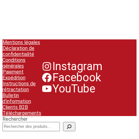
Mentions légales
Déclaration de
confidentialité
Conditions
Instagram
générales
Paiement
Facebook
Expédition
Instructions de
YouTube
rétractation
Bulletin
d’information
Clients B2B
Téléchargements
Rechercher