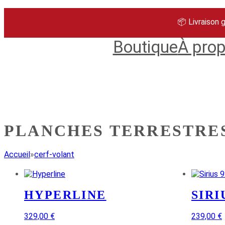
Aller
au
📦 Livraison 
contenu
Boutique
À pro
PLANCHES TERRESTRE
Accueil
»
cerf-volant
HYPERLINE
SIRI
329,00
€
239,00
€