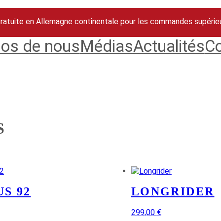
gratuite en Allemagne continentale pour les commandes supérie
pos de nous
Médias
Actualités
Co
S
US 92
LONGRIDER
299,00
€