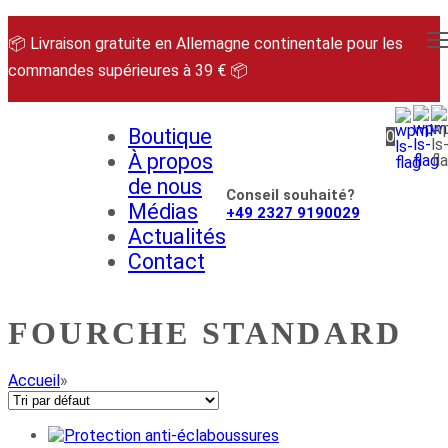
Aller
au
📦 Livraison gratuite en Allemagne continentale pour les
contenu
commandes supérieures à 39 € 📦
Boutique
0
À propos
de nous
Conseil souhaité?
Médias
+49 2327 9190029
Actualités
Contact
FOURCHE STANDARD
Accueil
»