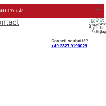
ures à 39 € 📦
ntact
0
Conseil souhaité?
+49 2327 9190029