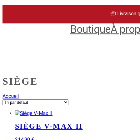
Aller
au
📦 Livraison 
contenu
Boutique
À pro
SIÈGE
Accueil
SIÈGE V-MAX II
214,90
€