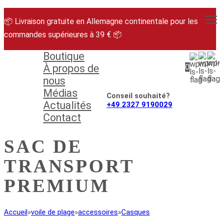
Aller
au
📦 Livraison gratuite en Allemagne continentale pour les
contenu
commandes supérieures à 39 € 📦
Boutique
À propos de
0
nous
Médias
Conseil souhaité?
Actualités
+49 2327 9190029
Contact
SAC DE
TRANSPORT
PREMIUM
Accueil
»
voile de plage
»
accessoires
»
Casques