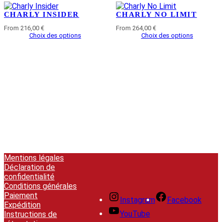
CHARLY INSIDER
CHARLY NO LIMIT
From 216,00 €
From 264,00 €
Choix des options
Choix des options
Mentions légales
Déclaration de
confidentialité
Conditions générales
Paiement
Instagram
Facebook
Expédition
YouTube
Instructions de