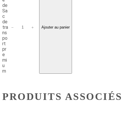
de
Sa
c
de
tra
−
+
Ajouter au panier
ns
po
rt
pr
e
mi
u
m
PRODUITS ASSOCIÉS