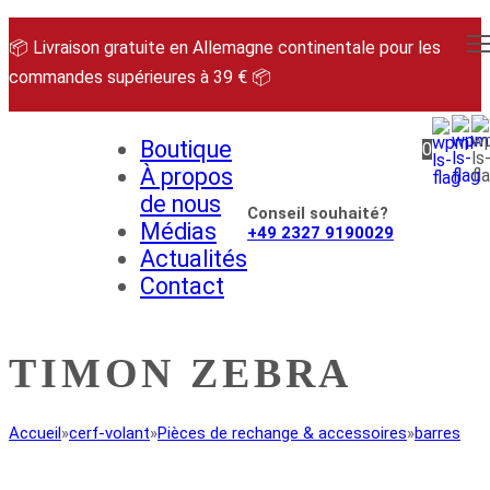
Aller
au
📦 Livraison gratuite en Allemagne continentale pour les
contenu
commandes supérieures à 39 € 📦
Boutique
0
À propos
de nous
Conseil souhaité?
Médias
+49 2327 9190029
Actualités
Contact
TIMON ZEBRA
Accueil
»
cerf-volant
»
Pièces de rechange & accessoires
»
barres