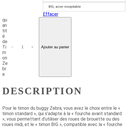
BIG, acier inoxydable
Effacer
qu
an
tit
é
de
Ti
−
+
Ajouter au panier
m
on
Ze
br
a
DESCRIPTION
Pour le timon du buggy Zebra, vous avez le choix entre le «
timon standard », qui s’adapte à la « fourche avant standard
», vous permettant d’utiliser des roues de brouette ou des
roues midi, et le « timon BIG », compatible avec la « fourche