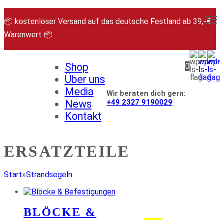
Zum
Inhalt
📦 kostenloser Versand auf das deutsche Festland ab 39,-€
springen
Warenwert 📦
Shop
0
Über uns
Media
Wir beraten dich gern:
News
+49 2327 9190029
Kontakt
ERSATZTEILE
Start
»
Strandsegeln
BLÖCKE &