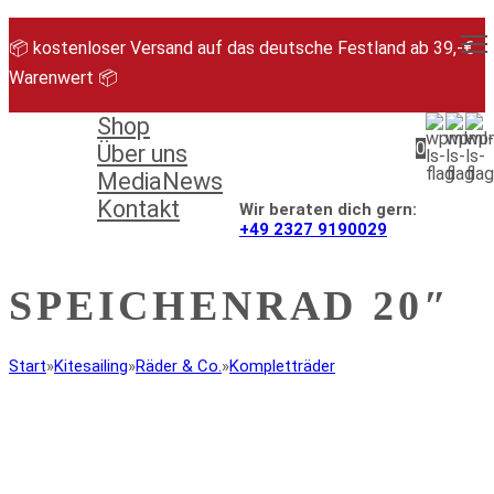
Zum
Inhalt
📦 kostenloser Versand auf das deutsche Festland ab 39,-€
springen
Warenwert 📦
Shop
0
Über uns
Media
News
Kontakt
Wir beraten dich gern:
+49 2327 9190029
SPEICHENRAD 20″
Start
»
Kitesailing
»
Räder & Co.
»
Kompletträder