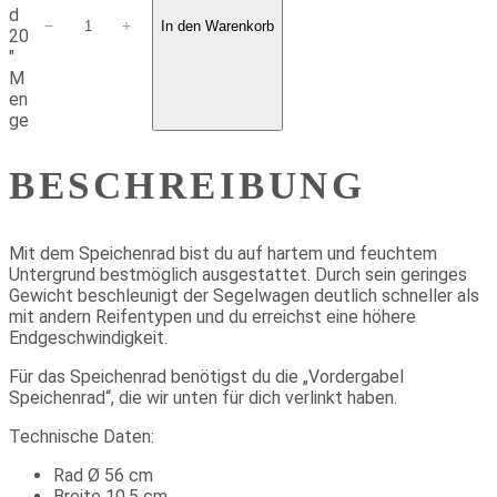
d
−
+
In den Warenkorb
20
"
M
en
ge
BESCHREIBUNG
Mit dem Speichenrad bist du auf hartem und feuchtem
Untergrund bestmöglich ausgestattet. Durch sein geringes
Gewicht beschleunigt der Segelwagen deutlich schneller als
mit andern Reifentypen und du erreichst eine höhere
Endgeschwindigkeit.
Für das Speichenrad benötigst du die „Vordergabel
Speichenrad“, die wir unten für dich verlinkt haben.
Technische Daten:
Rad Ø 56 cm
Breite 10,5 cm